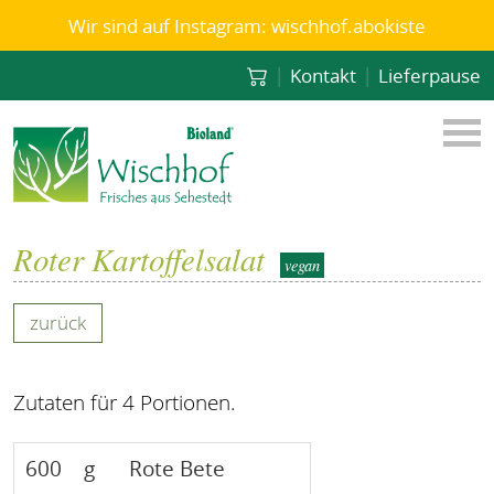
Wir sind auf Instagram: wischhof.abokiste
|
|
Kontakt
Lieferpause
Roter Kartoffelsalat
vegan
zurück
Zutaten für 4 Portionen.
600
g
Rote Bete