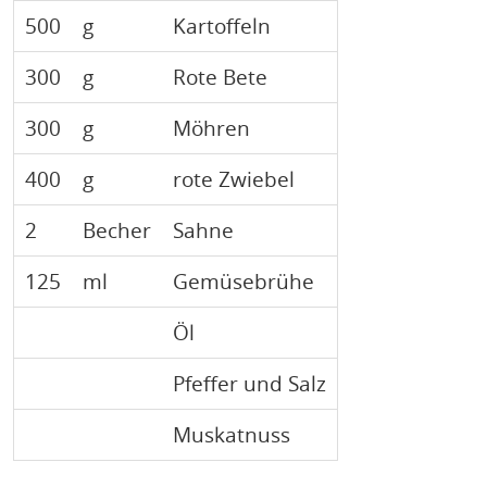
500
g
Kartoffeln
300
g
Rote Bete
300
g
Möhren
400
g
rote Zwiebel
2
Becher
Sahne
125
ml
Gemüsebrühe
Öl
Pfeffer und Salz
Muskatnuss