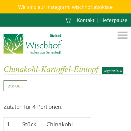
Wir sind auf Instagram: wischhof.abokiste
|
|
Kontakt
Lieferpause
Chinakohl-Kartoffel-Eintopf
vegetarisch
zurück
Zutaten für 4 Portionen.
1
Stück
Chinakohl