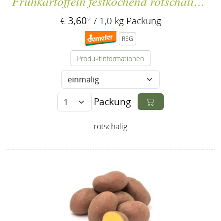
Frühkartoffeln festkochend rotschalig `Laura´
3,60
€
*
/ 1,0 kg Packung
REG
Produktinformationen
Packung
rotschalig