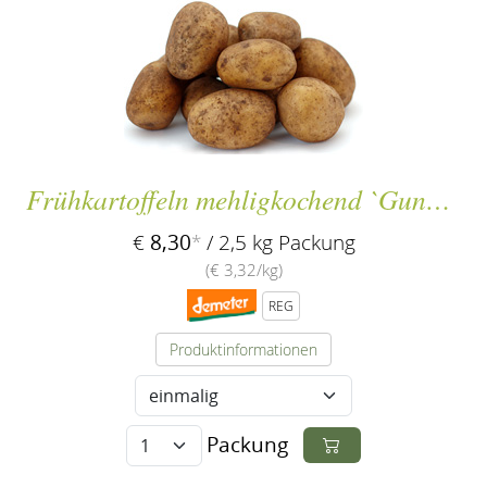
Frühkartoffeln mehligkochend `Gunda´
8,30
€
*
/ 2,5 kg Packung
(€ 3,32/kg)
REG
Produktinformationen
Packung