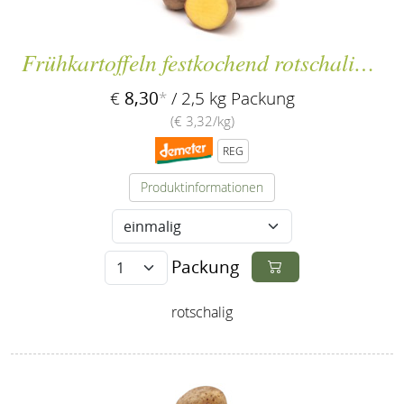
Frühkartoffeln festkochend rotschalig `Laura´
8,30
€
*
/ 2,5 kg Packung
(€ 3,32/kg)
REG
Produktinformationen
Packung
rotschalig