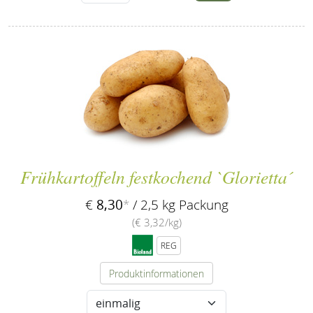
Frühkartoffeln festkochend `Glorietta´
8,30
€
*
/ 2,5 kg Packung
(€ 3,32/kg)
REG
Produktinformationen