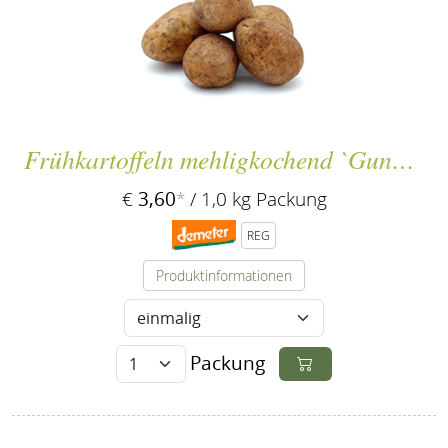
Frühkartoffeln mehligkochend `Gunda´
3,60
€
*
/ 1,0 kg Packung
REG
Produktinformationen
Packung